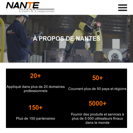
Menu
PAGE DE GARDE
À PROPOS DE NOUS
À PROPOS DE NANTES
GRUE
COMPOSANTS DE GRUE
APPLICATION
20+
50+
SERVIR
Appliqué dans plus de 20 domaines
NOUVELLES
Couvrant plus de 50 pays et régions
professionnels
CONTACTEZ-NOUS
5000+
150+
LANGUAGE
Fournir des produits et services à
Plus de 150 partenaires
plus de 5 000 utilisateurs finaux
dans le monde
RECHERCHE