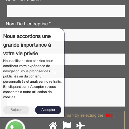
Nom De L'entreprise *
Nous accordons une
grande importance à
Téléphone *
votre vie privée
Nous utilisons des cookies pour
améliorer votre expérience de
navigation, vous proposer des
Description Des Besoins *
publicités ou du contenu
personnalisés et analyser notre trafic.
En cliquant sur « Accepter », vous
consentez à notre utilisation de
cookies.
Rejeter
Accepter
Please prove you are human by selecting the
flag
.