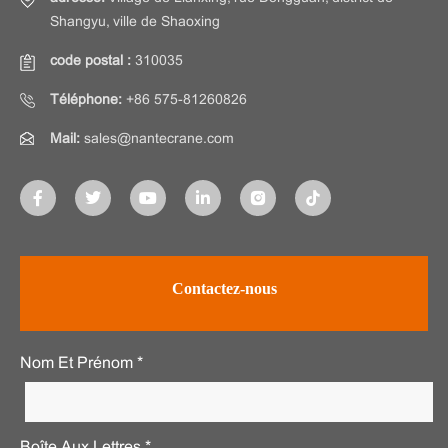
Shangyu, ville de Shaoxing
code postal :
310035
Téléphone:
+86 575-81260826
Mail:
sales@nantecrane.com
Contactez-nous
Nom Et Prénom *
Boîte Aux Lettres *