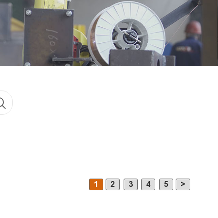
1
2
3
4
5
>