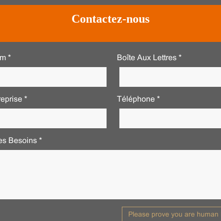
Contactez-nous
m *
Boîte Aux Lettres *
eprise *
Téléphone *
es Besoins *
Please prove you are human b