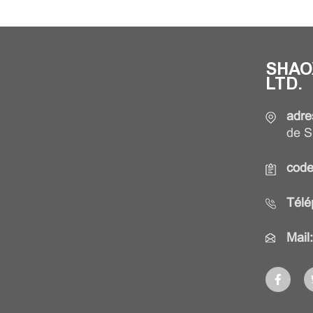
SHAO
LTD.
adre
de S
code
Télé
Mail: