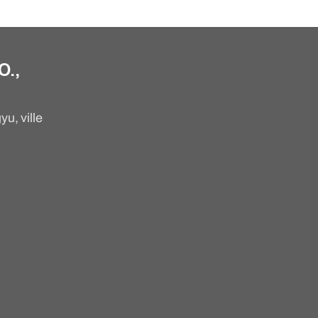
.,
u, ville